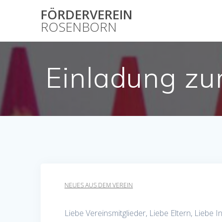
Skip
FÖRDERVEREIN
to
ROSENBORN
content
Einladung zu
NEUES AUS DEM VEREIN
Liebe Vereinsmitglieder, Liebe Eltern, Liebe 