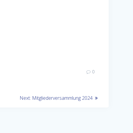
0
Next
Next:
Mitgliederversammlung 2024
post: