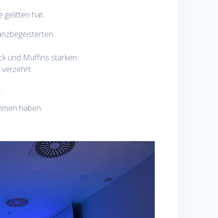
gelitten hat.
anzbegeisterten.
k und Muffins stärken.
verzehrt.
.
nommen haben.