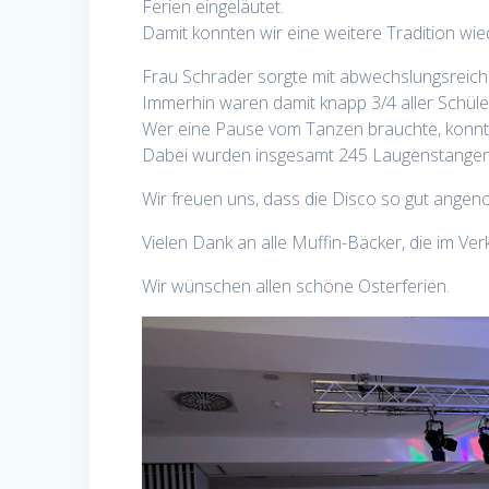
Ferien eingeläutet.
Damit konnten wir eine weitere Tradition wie
Frau Schrader sorgte mit abwechslungsreich
Immerhin waren damit knapp 3/4 aller Schül
Wer eine Pause vom Tanzen brauchte, konnte
Dabei wurden insgesamt 245 Laugenstangen, 3
Wir freuen uns, dass die Disco so gut ange
Vielen Dank an alle Muffin-Bäcker, die im Ve
Wir wünschen allen schöne Osterferien.