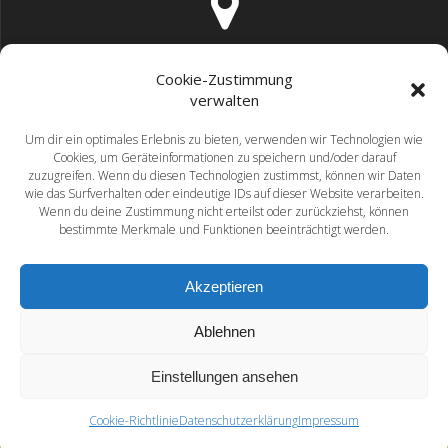
Förderverein der Rosenborn-Grundschule Harsefeld e.V.
Cookie-Zustimmung
Meybohmstraße 5, 21698 Harsefeld
verwalten
Um dir ein optimales Erlebnis zu bieten, verwenden wir Technologien wie
Cookies, um Geräteinformationen zu speichern und/oder darauf
zuzugreifen. Wenn du diesen Technologien zustimmst, können wir Daten
wie das Surfverhalten oder eindeutige IDs auf dieser Website verarbeiten.
Wenn du deine Zustimmung nicht erteilst oder zurückziehst, können
info@foerderverein-rosenborn.de
bestimmte Merkmale und Funktionen beeinträchtigt werden.
Akzeptieren
Ablehnen
0172 - 9031363
Einstellungen ansehen
Cookie-Richtlinie
Datenschutzerklärung
Impressum
© 2026 Förderverein Rosenborn